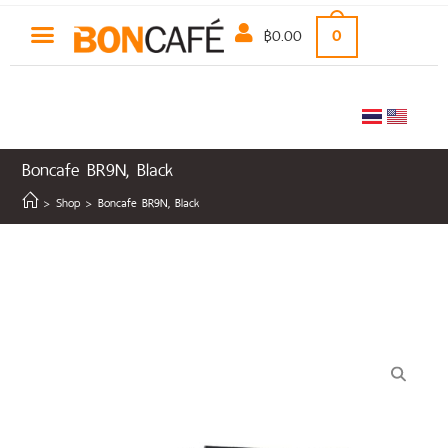
฿
0.00
0
Boncafe BR9N, Black
>
Shop
>
Boncafe BR9N, Black