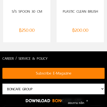
ADD TO CART
ADD TO CART
S/S SPOON 30 CM
PLASTIC CLEAN BRUSH
฿
250.00
฿
200.00
CAREER / SERVICE & POLICY
Subscribe E-Magazine
DOWNLOAD
BON
CAFE APP
สอบถาม คลิก