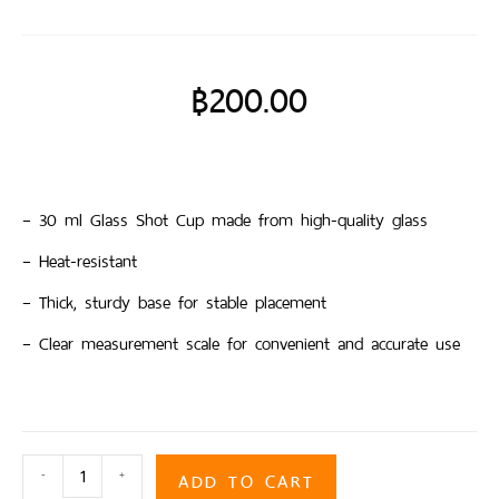
฿
200.00
– 30 ml Glass Shot Cup made from high-quality glass
– Heat-resistant
– Thick, sturdy base for stable placement
– Clear measurement scale for convenient and accurate use
ADD TO CART
-
+