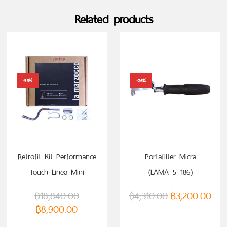
Related products
-53%
-26%
Retrofit Kit Performance
Portafilter Micra
Touch Linea Mini
(LAMA_5_186)
(LAMLM958)
฿
18,840.00
฿
4,310.00
฿
3,200.00
฿
8,900.00