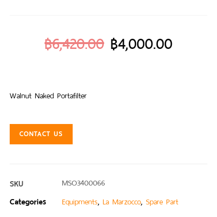
฿
6,420.00
฿
4,000.00
Walnut Naked Portafilter
CONTACT US
SKU
MSO3400066
Categories
,
,
Equipments
La Marzocco
Spare Part