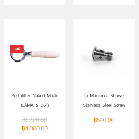
-38%
Portafilter Naked Maple
La Marzocco Shower
(LAMA_5_061)
Stainless Steel Screw
฿
6,420.00
฿
540.00
฿
4,000.00