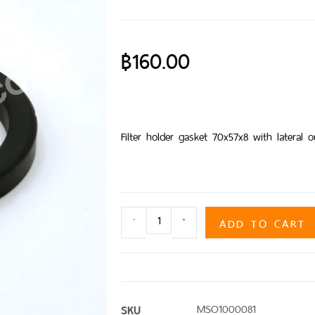
฿
160.00
Filter holder gasket 70x57x8 with lateral o
ADD TO CART
-
+
SKU
MSO1000081