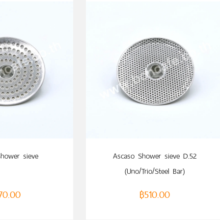
ADD TO CART
hower sieve
Ascaso Shower sieve D.52
(Uno/Trio/Steel Bar)
70.00
฿
510.00