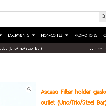
EQUIPMENTS
NON-COFFEE
PROMOTIONS
C
tlet (Uno/Trio/Steel Bar)
>
Shop
>
Ascaso Filter holder gask
outlet (Uno/Trio/Steel Bar