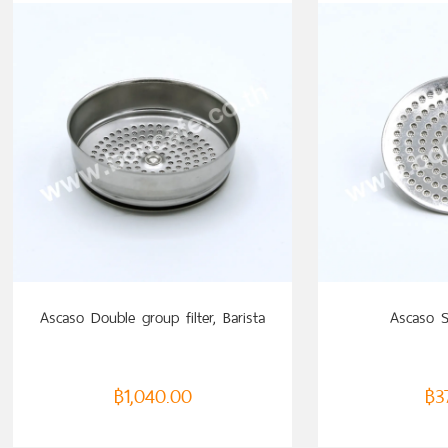
ADD TO CART
Ascaso Double group filter, Barista
Ascaso S
฿
1,040.00
฿
3