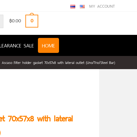
MY ACCOUNT
฿
0.00
0
LEARANCE SALE
HOME
Ascaso Filter holder gasket 70x57x8 with lateral outlet (Uno/Trio/Steel Bar)
et 70x57x8 with lateral
)