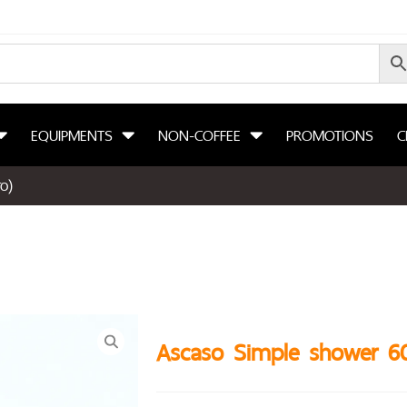
EQUIPMENTS
NON-COFFEE
PROMOTIONS
C
o)
Ascaso Simple shower 60 