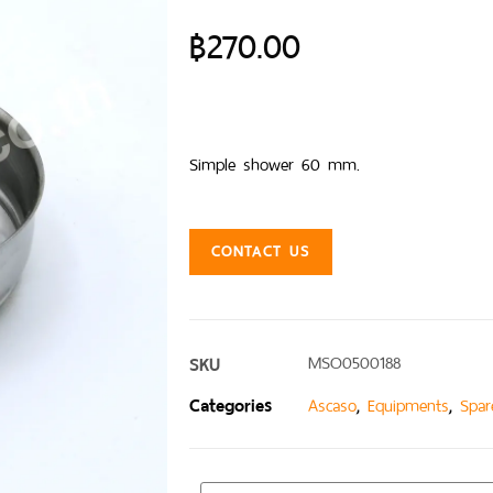
฿
270.00
Simple shower 60 mm.
CONTACT US
SKU
MSO0500188
Categories
,
,
Ascaso
Equipments
Spar