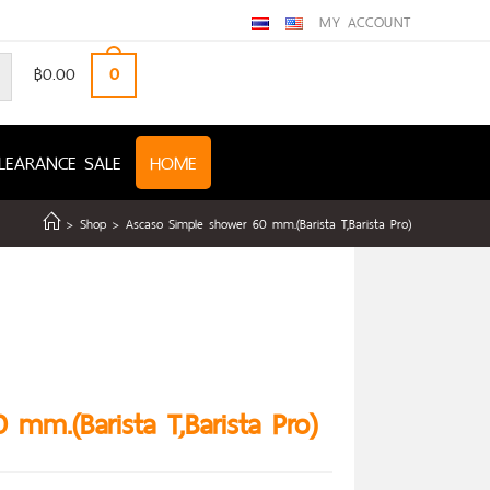
MY ACCOUNT
฿
0.00
0
LEARANCE SALE
HOME
>
Shop
>
Ascaso Simple shower 60 mm.(Barista T,Barista Pro)
mm.(Barista T,Barista Pro)