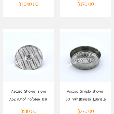
฿
1,040.00
฿
370.00
Ascaso Shower sieve
Ascaso Simple shower
D.52 (Uno/Trio/Steel Bar)
60 mm.(Barista T,Barista
Pro)
฿
510.00
฿
270.00