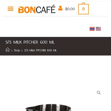
฿
0.00
0
S/S MILK PITCHER 600 ML
>
Shop
>
S/S MILK PITCHER 600 ML