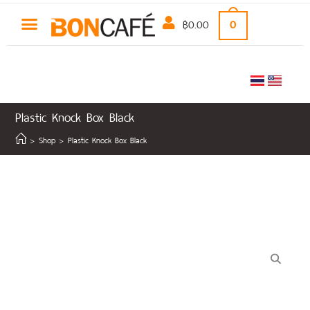
฿
0.00
0
Plastic Knock Box Black
>
Shop
>
Plastic Knock Box Black