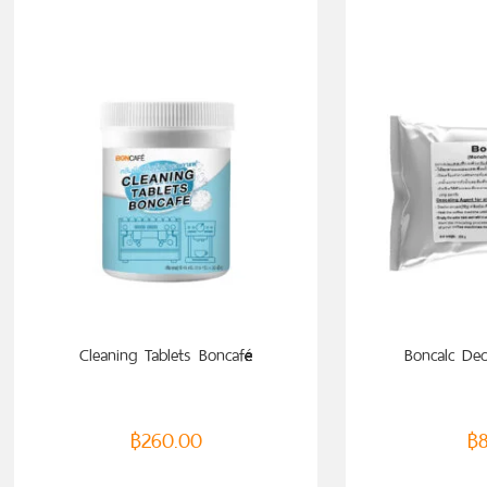
ADD TO CART
ADD
Cleaning Tablets Boncafé
Boncalc Dec
฿
260.00
฿