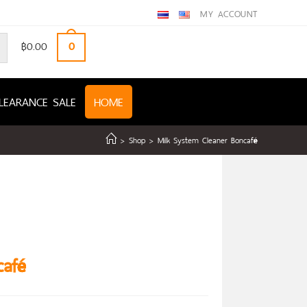
MY ACCOUNT
฿
0.00
0
LEARANCE SALE
HOME
>
Shop
>
Milk System Cleaner Boncafé
café