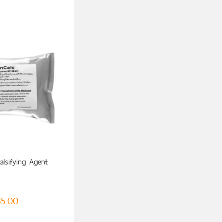
 TO CART
alsifying Agent
85.00