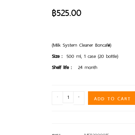
฿
525.00
(Milk System Cleaner Boncafé)
Size :
500 ml, 1 case (20 bottle)
Shelf life :
24 month
ADD TO CART
-
+