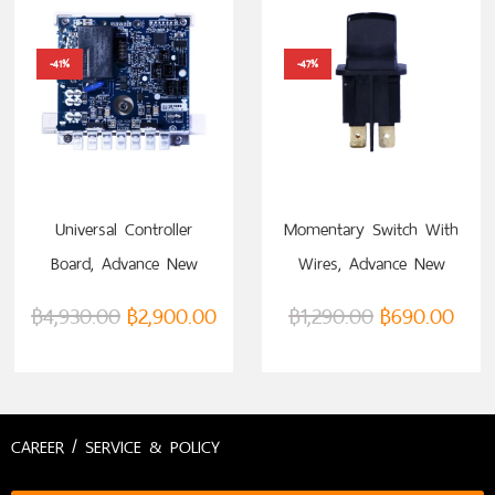
-41%
-47%
ADD TO CART
ADD TO CART
Universal Controller
Momentary Switch With
Board, Advance New
Wires, Advance New
Model (VTM0000067732)
Model (VTM0000063906)
฿
4,930.00
฿
2,900.00
฿
1,290.00
฿
690.00
CAREER / SERVICE & POLICY