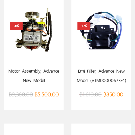
-41%
-47%
ADD TO CART
ADD TO CART
Motor Assembly, Advance
Emi Filter, Advance New
New Model
Model (VTM0000067734)
(VTM0000067731)
฿
9,360.00
฿
5,500.00
฿
1,610.00
฿
850.00