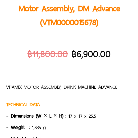
Motor Assembly, DM Advance
(VTM0000015678)
฿
11,800.00
฿
6,900.00
VITAMIX MOTOR ASSEMBLY, DRINK MACHINE ADVANCE
TECHNICAL DATA
–
Dimensions (W × L × H)
:
17 x 17 x 25.5
–
Weight
:
1,835 g