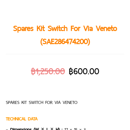
Spares Kit Switch For Via Veneto
(SAE286474200)
฿
1,250.00
฿
600.00
SPARES KIT SWITCH FOR VIA VENETO
TECHNICAL DATA
–
Dimensions (W × L × H)
:
17 x 15 x 3