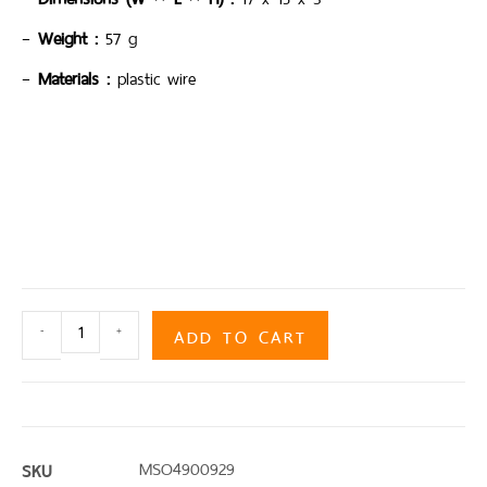
–
Weight
:
57 g
–
Materials
:
plastic wire
ADD TO CART
-
+
SKU
MSO4900929