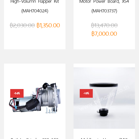
High-Volumn Flapper Kit
Motor Power Board, X54
(MAH704024)
(MAH703737)
฿
2,030.00
฿
1,350.00
฿
13,470.00
฿
7,000.00
-54%
-16%
ADD TO CART
ADD TO CART