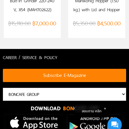
Buit-In Grinder 220-240
Mahlkonig Hopper (1.50
V, X54 (MAH702622)
kg.) with Lid and Hopper
Slider, EK43
฿
15,110.00
฿
7,000.00
฿
5,350.00
฿
4,500.00
CAREER / SERVICE & POLICY
Subscribe E-Magazine
DOWNLOAD
BON
CAFE APP
สอบถาม คลิก