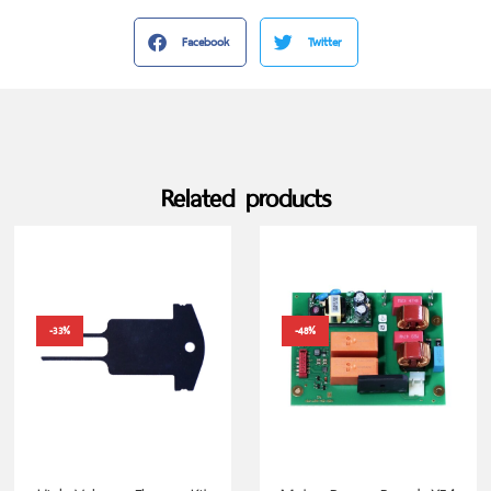
Facebook
Twitter
Related products
-33%
-48%
ADD TO CART
ADD TO CART