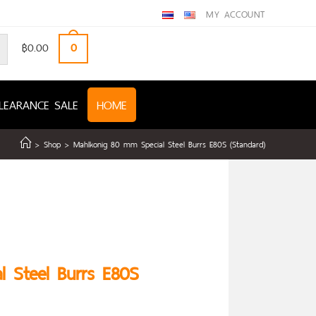
MY ACCOUNT
฿
0.00
0
LEARANCE SALE
HOME
>
Shop
>
Mahlkonig 80 mm Special Steel Burrs E80S (Standard)
 Steel Burrs E80S