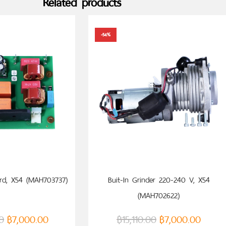
Related products
-54%
 TO CART
ADD TO CART
rd, X54 (MAH703737)
Buit-In Grinder 220-240 V, X54
(MAH702622)
0
฿
7,000.00
฿
15,110.00
฿
7,000.00