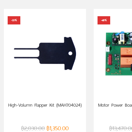
-33%
-48%
ADD TO CART
ADD
High-Volumn Flapper Kit (MAH704024)
Motor Power Boa
฿
2,030.00
฿
1,350.00
฿
13,470.0