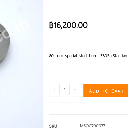
฿
16,200.00
80 mm special steel burrs E80S (Standard
ADD TO CART
-
+
SKU
MSOC700077