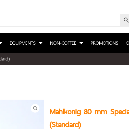
EQUIPMENTS
NON-COFFEE
PROMOTIONS
C
dard)
Mahlkonig 80 mm Special
(Standard)