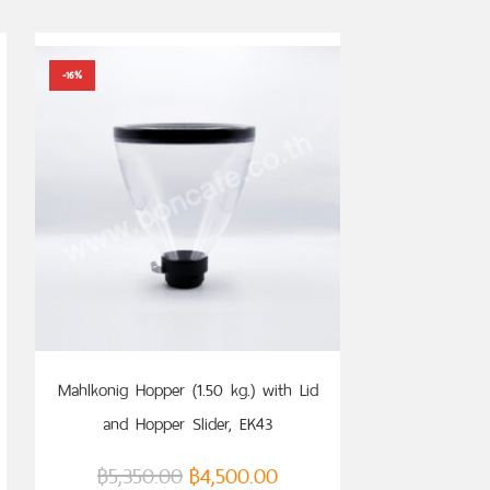
-16%
ADD TO CART
Mahlkonig Hopper (1.50 kg.) with Lid
and Hopper Slider, EK43
฿
5,350.00
฿
4,500.00