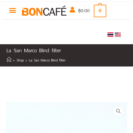
฿
0.00
0
La San Marco Blind filter
>
Shop
>
La San Marco Blind filter