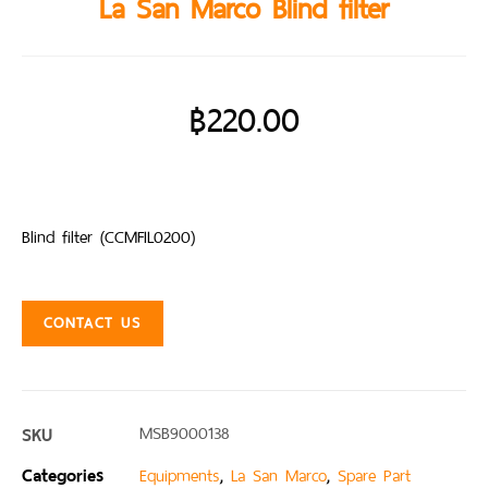
La San Marco Blind filter
฿
220.00
Blind filter (CCMFIL0200)
CONTACT US
SKU
MSB9000138
Categories
,
,
Equipments
La San Marco
Spare Part