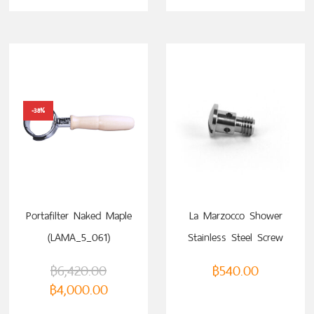
-38%
Portafilter Naked Maple
La Marzocco Shower
(LAMA_5_061)
Stainless Steel Screw
฿
6,420.00
฿
540.00
฿
4,000.00