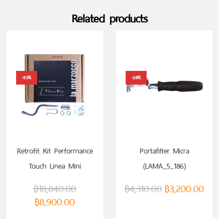
Related products
-53%
-26%
Retrofit Kit Performance
Portafilter Micra
Touch Linea Mini
(LAMA_5_186)
(LAMLM958)
฿
18,840.00
฿
4,310.00
฿
3,200.00
฿
8,900.00