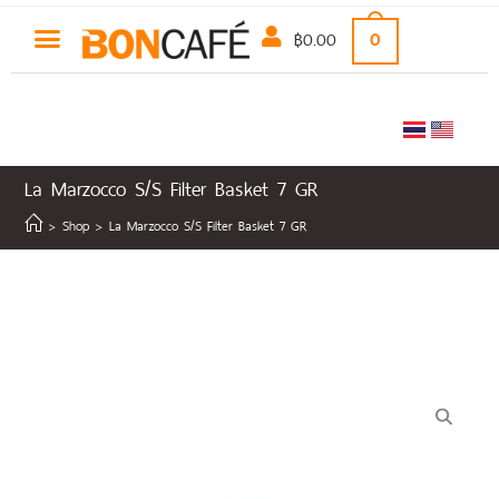
฿
0.00
0
La Marzocco S/S Filter Basket 7 GR
>
Shop
>
La Marzocco S/S Filter Basket 7 GR