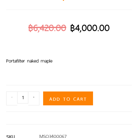
฿
6,420.00
฿
4,000.00
Portafilter naked maple
ADD TO CART
-
+
SKU
MSO3400067