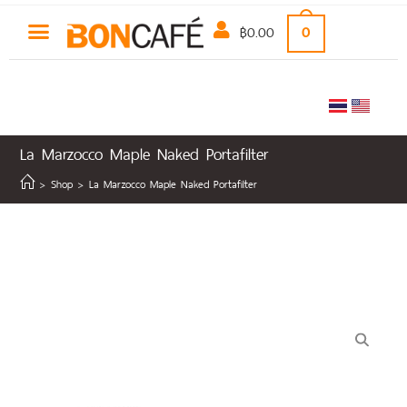
฿
0.00
0
La Marzocco Maple Naked Portafilter
>
Shop
>
La Marzocco Maple Naked Portafilter