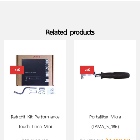
Related products
-53%
-26%
ADD TO CART
ADD TO CART
Retrofit Kit Performance
Portafilter Micra
Touch Linea Mini
(LAMA_5_186)
(LAMLM958)