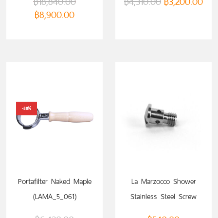
฿
18,840.00
฿
4,310.00
฿
3,200.00
฿
8,900.00
-38%
ADD TO CART
ADD TO CART
Portafilter Naked Maple
La Marzocco Shower
(LAMA_5_061)
Stainless Steel Screw