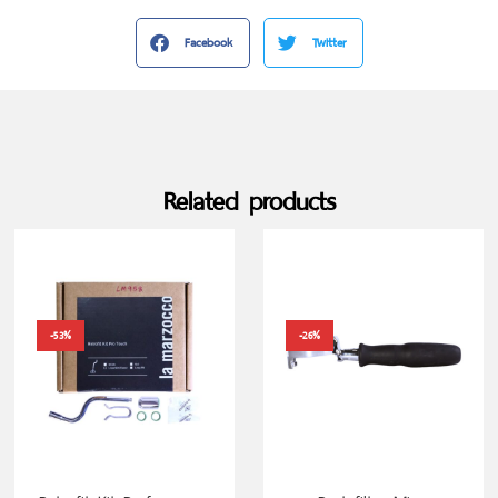
Facebook
Twitter
Related products
-53%
-26%
ADD TO CART
ADD TO CART