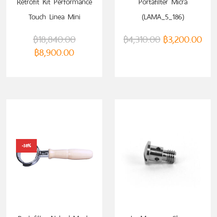
Retrofit Kit Performance
Portafilter Micra
Touch Linea Mini
(LAMA_5_186)
(LAMLM958)
฿
18,840.00
฿
4,310.00
฿
3,200.00
฿
8,900.00
-38%
ADD TO CART
ADD TO CART