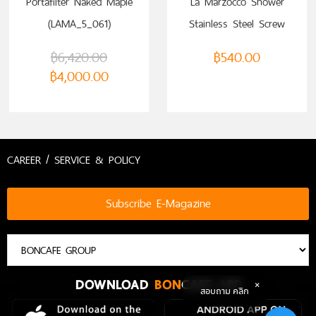
Portafilter Naked Maple
La Marzocco Shower
(LAMA_5_061)
Stainless Steel Screw
฿
6,420.00
฿
540.00
฿
4,000.00
CAREER / SERVICE & POLICY
Subscribe E-Magazine
DOWNLOAD
BON
CAFE APP
สอบถาม คลิก