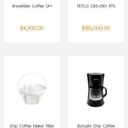
ADD TO CART
BrewMate Coffee Urn
FETCO CBS-2161 XTS
฿
4,900.00
฿
185,000.00
ADD TO CART
ADD TO CART
Drip Coffee Maker Filter
Boncafe Drip Coffee