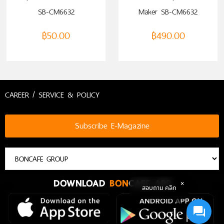
SB-CM6632
Maker SB-CM6632
฿
50.00
฿
490.00
CAREER / SERVICE & POLICY
Subscribe E-Magazine
DOWNLOAD
BON
CAFE APP
สอบถาม คลิก