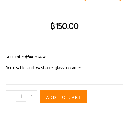
฿
150.00
600 ml coffee maker
Removable and washable glass decanter
ADD TO CART
-
+