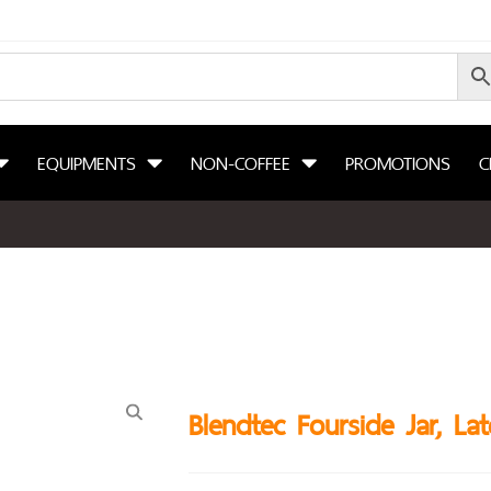
EQUIPMENTS
NON-COFFEE
PROMOTIONS
C
Blendtec Fourside Jar, Lat