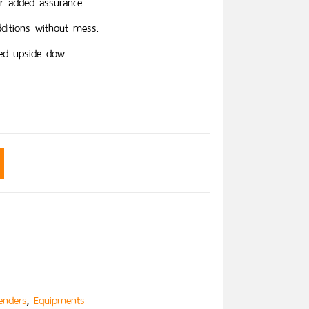
or added assurance.
dditions without mess.
ced upside dow
,
enders
Equipments