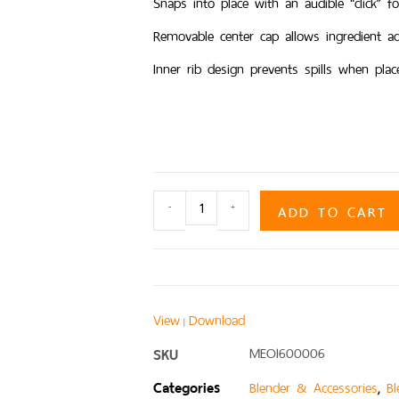
Snaps into place with an audible “click” f
Removable center cap allows ingredient a
Inner rib design prevents spills when pla
ADD TO CART
-
+
View
Download
|
SKU
MEOI600006
Categories
,
Blender & Accessories
Bl