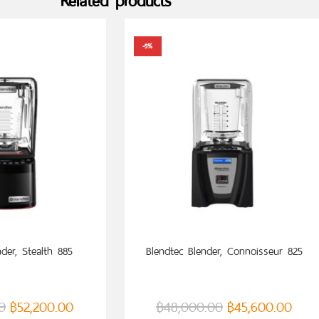
Related products
-5%
 TO CART
ADD TO CART
der, Stealth 885
Blendtec Blender, Connoisseur 825
0
฿
52,200.00
฿
48,000.00
฿
45,600.00