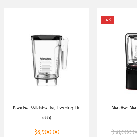
-10%
ADD TO CART
ADD
Blendtec Wildside Jar, Latching Lid
Blendtec Blen
(885)
฿
8,900.00
฿
58,000.0