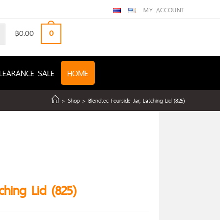
MY ACCOUNT
฿
0.00
0
LEARANCE SALE
HOME
>
Shop
>
Blendtec Fourside Jar, Latching Lid (825)
ching Lid (825)