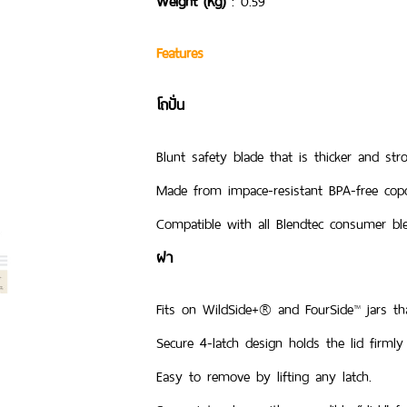
Weight (Kg)
: 0.59
Features
โถปั่น
Blunt safety blade that is thicker and str
Made from impace-resistant BPA-free copo
Compatible with all Blendtec consumer bl
ฝา
Fits on WildSide+® and FourSide™ jars th
Secure 4-latch design holds the lid firmly
Easy to remove by lifting any latch.