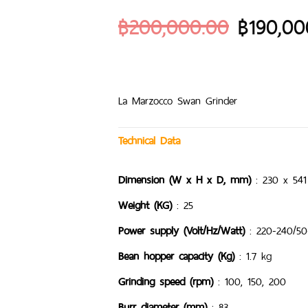
฿
200,000.00
฿
190,00
La Marzocco Swan Grinder
Technical Data
Dimension (W x H x D, mm)
: 230 x 541
Weight (KG)
: 25
Power supply (Volt/Hz/Watt)
: 220-240/50
Bean hopper capacity (Kg)
: 1.7 kg
Grinding speed (rpm)
: 100, 150, 200
Burr diameter (mm)
: 83