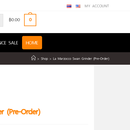
MY ACCOUNT
฿
0.00
0
NCE SALE
HOME
>
Shop
>
La Marzocco Swan Grinder (Pre-Order)
 (Pre-Order)