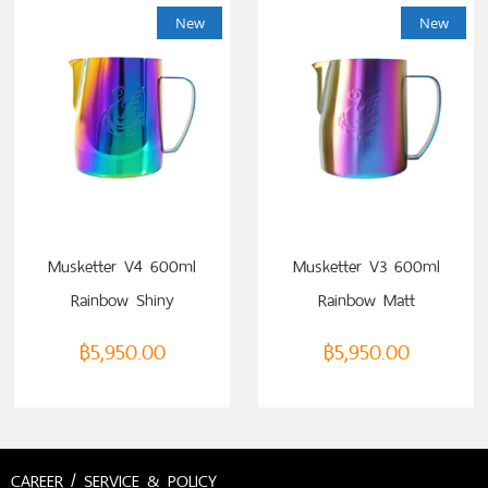
New
New
Musketter V4 600ml
Musketter V3 600ml
Rainbow Shiny
Rainbow Matt
฿
5,950.00
฿
5,950.00
CAREER / SERVICE & POLICY