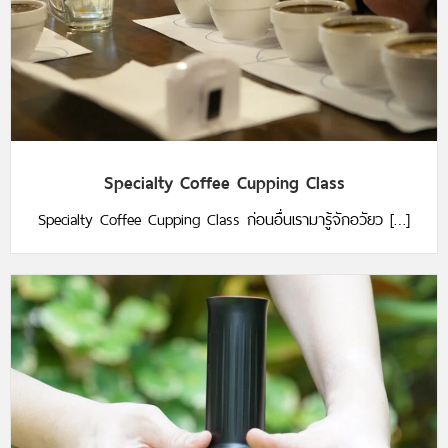
Specialty Coffee Cupping Class
Specialty Coffee Cupping Class ก่อนอื่นเรามารู้จักอวัยว […]