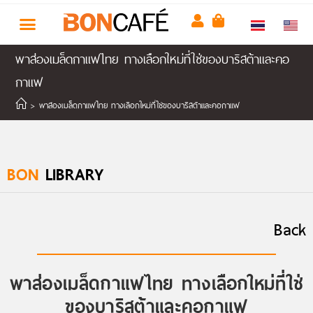
พาส่องเมล็ดกาแฟไทย ทางเลือกใหม่ที่ใช่ของบาริสต้าและคอ
กาแฟ
>
พาส่องเมล็ดกาแฟไทย ทางเลือกใหม่ที่ใช่ของบาริสต้าและคอกาแฟ
BON
LIBRARY
Back
พาส่องเมล็ดกาแฟไทย ทางเลือกใหม่ที่ใช่
ของบาริสต้าและคอกาแฟ