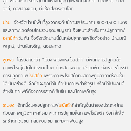
สูง ซึ่งจังหวัดเชียงรายนี้มีแหล่งปลูกกาแฟชื่อดังอย่าง ดอยช้าง, ดอย
วาวี, ดอยปางขอน, ที่มีชื่อเสียงระดับโลก
น่าน:
จังหวัดน่านมีพื้นที่สูงจากระดับน้ำทะเลประมาณ 800-1,500 เมตร
และสภาพแวดล้อมโดยรวมอุดมสมบูรณ์ จึงเหมาะสำหรับการปลูกกาแฟ
อราบิก้า
เช่นกัน ซึ่งจังหวัดน่านนี้มีแหล่งปลูกกาแฟชื่อดังอย่าง บ้านมณี
พฤกษ์, บ้านสันเจริญ, ดอยสกาด
ชุมพร:
ได้รับฉายาว่า “เมืองหลวงแห่งโรบัสต้า” มีพื้นที่การปลูกเมล็ด
กาแฟใหญ่ที่สุดในประเทศไทย ด้วยสภาพอากาศร้อนชื้น จึงเหมาะสำหรับ
การปลูกกาแฟ
โรบัสต้า
เพราะกาแฟโรบัสต้าทนสภาพภูมิอากาศร้อนชื้น
ได้เป็นอย่างดี จึกมักจะถูกนำไปทำเป็นกาแฟสำเร็จรูป หรือนำไปเบลนด์
สำหรับกาแฟที่ต้องการรสชาติเข้มข้น และมีคาเฟอีนสูง
ระนอง:
อีกหนึ่งแหล่งปลูกกาแฟ
โรบัสต้า
ที่สำคัญชั้นนำของประเทศไทย
ด้วยสภาพภูมิอากาศที่เหมาะแก่การปลูกเมล็ดกาแฟโรบัสต้า จึงทำให้ได้
รสชาติที่เข้มข้น กลิ่นหอมเข้ม และมีคาเฟอีนสูง