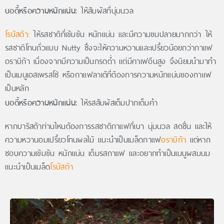
บอดี้หรือความหนักแน่น:
ให้สัมผัสที่นุ่มนวล
โรบัสต้า:
ให้รสชาติที่เข้มข้น หนักแน่น และมีความขมปลายมากกว่า ให้
รสชาติโทนถั่วแบบ Nutty ซึ่งจะให้ความหวานและเปรี้ยวน้อยกว่ากาแฟ
อราบิก้า เนื่องจากมีความเป็นกรดต่ำ แต่มีคาเฟอีนสูง จึงนิยมนำมาทำ
เป็นเมนูเอสเพรสโซ่ หรือกาแฟลาเต้ที่ต้องการความหนักแน่นของกาแฟ
เป็นหลัก
บอดี้หรือความหนักแน่น:
ให้รสสัมผัสเต็มปากเต็มคำ
หากบาริสต้าท่านไหนต้องการรสชาติกาแฟที่เบา นุ่มนวล สดชื่น และให้
ความหวานอมเปรี้ยวโทนผลไม้ แนะนำเป็นเมล็ดกาแฟ
อราบิก้า
แต่หาก
ชอบความเข้มข้น หนักแน่น เต็มรสกาแฟ และอยากทำเป็นเมนูผสมนม
แนะนำเป็นเมล็ด
โรบัสต้า