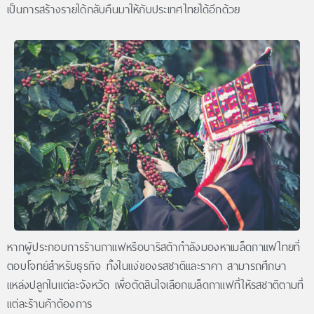
เป็นการสร้างรายได้กลับคืนมาให้กับประเทศไทยได้อีกด้วย
หากผู้ประกอบการร้านกาแฟหรือบาริสต้ากำลังมองหาเมล็ดกาแฟไทยที่
ตอบโจทย์สำหรับธุรกิจ ทั้งในแง่ของรสชาติและราคา สามารถศึกษา
แหล่งปลูกในแต่ละจังหวัด เพื่อตัดสินใจเลือกเมล็ดกาแฟที่ให้รสชาติตามที่
แต่ละร้านค้าต้องการ