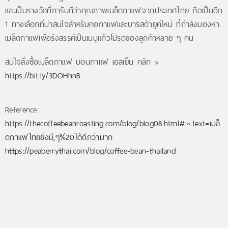
และเป็นรางวัลที่การันตีว่าคุณภาพเมล็ดกาแฟจากประเทศไทย ถือเป็นอีก
1 ทางเลือกที่น่าสนใจสำหรับคอกาแฟและบาริสต้ายุคใหม่ ที่กำลังมองหา
เมล็ดกาแฟเพื่อรังสรรค์เป็นเมนูแก้วโปรดของลูกค้าหลาย ๆ คน
สนใจสั่งซื้อเมล็ดกาแฟ บอนกาแฟ เอสเย็น คลิก >
https://bit.ly/3DOHhnB
Reference:
https://thecoffeebeanroasting.com/blog/blog08.html#:~:text=เมล็
ดกาแฟไทยยิ่งมี,ๆ%20ได้ดีกว่ามาก
https://peaberrythai.com/blog/coffee-bean-thailand