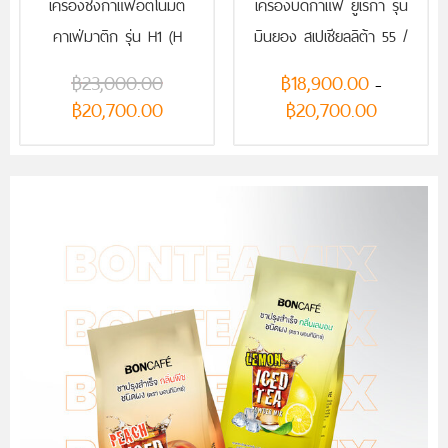
เครื่องชงกาแฟอัตโนมัติ
เครื่องบดกาแฟ ยูเรก้า รุ่น
คาเฟ่มาติก รุ่น H1 (H
มินยอง สเปเชียลลิต้า 55 /
SERIES) Cafematic H1
Eureka Mignon Specialita
฿
23,000.00
฿
18,900.00
–
55
฿
20,700.00
฿
20,700.00