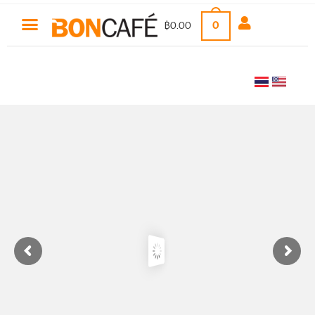
฿
0.00
0
สินค้าทั้งหมด
เครื่องชงกาแฟ
อุปกรณ์เสริมอื่น ๆ
ผลิตภัณฑ์ที่ไม่ใช่กาแฟ
โปรโมชั่น
Clearance Sale
หน้าหลัก