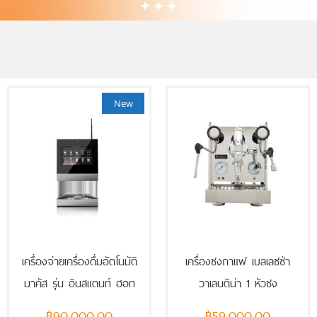
New
หยิบใส่ตะกร้า
เครื่องจ่ายเครื่องดื่มอัตโนมัติ
เครื่องชงกาแฟ เบลเลซซ่า
มาคัส รุ่น อินสแตนท์ ฮอท
วาเลนติน่า 1 หัวชง
/ Macas Instant Hot
฿
90,000.00
฿
59,000.00