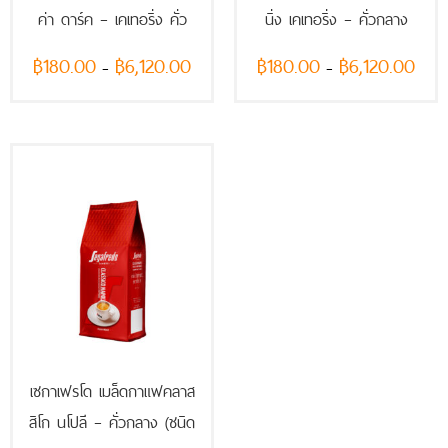
ค่า ดาร์ค – เคเทอริ่ง คั่ว
นิ่ง เคเทอริ่ง – คั่วกลาง
เข้ม (ชนิดเม็ด)
(ชนิดเม็ด)
฿
180.00
฿
6,120.00
฿
180.00
฿
6,120.00
–
–
เลือกรูปแบบ
เซกาเฟรโด เมล็ดกาแฟคลาส
สิโก นโปลี – คั่วกลาง (ชนิด