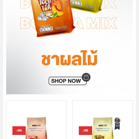
-15%
-15%