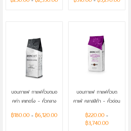
–
–
บด)
เลือกรูปแบบ
เลือกรูปแบบ
บอนกาแฟ กาแฟคั่วบดมอ
บอนกาแฟ กาแฟคั่วบด
คค่า เคเทอริ่ง – คั่วกลาง
คาเฟ่ คลาสสิก้า – คั่วอ่อน
(ชนิดบด)
(ชนิดบด)
฿
180.00
฿
6,120.00
฿
220.00
–
–
฿
3,740.00