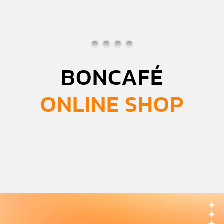
BONCAFÉ
ONLINE SHOP