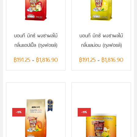
เลือกรูปแบบ
เลือกรูปแบบ
บอนที มิกซ์ ผงชาผลไม้
บอนที มิกซ์ ผงชาผลไม้
กลิ่นแอปเปิ้ล (ถุงฟอยล์)
กลิ่นเลม่อน (ถุงฟอยล์)
฿
191.25
฿
1,816.90
฿
191.25
฿
1,816.90
–
–
-15%
-15%