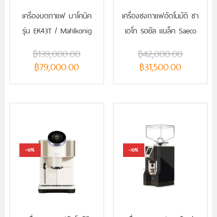
เลือกรูปแบบ
หยิบใส่ตะกร้า
เครื่องบดกาแฟ มาโคนิค
เครื่องชงกาแฟอัตโนมัติ ซา
รุ่น EK43T / Mahlkonig
เอโก รอยัล แบล็ค Saeco
EK43T
Royal Black
฿
139,000.00
฿
42,000.00
฿
79,000.00
฿
31,500.00
-10%
-10%
เลือกรูปแบบ
เลือกรูปแบบ