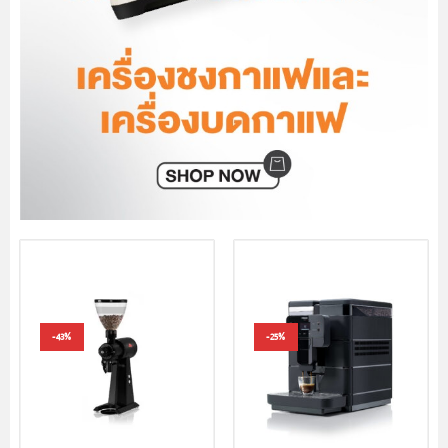
-43%
-25%