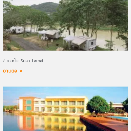
สวนละไม Suan Lamai
อ่านต่อ »