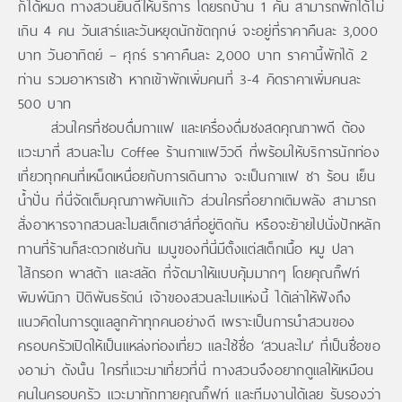
ก็ได้หมด ทางสวนยินดีให้บริการ โดยรถบ้าน 1 คัน สามารถพักได้ไม่
เกิน 4 คน วันเสาร์และวันหยุดนักขัตฤกษ์ จะอยู่ที่ราคาคืนละ 3,000
บาท วันอาทิตย์ – ศุกร์ ราคาคืนละ 2,000 บาท ราคานี้พักได้ 2
ท่าน รวมอาหารเช้า หากเข้าพักเพิ่มคนที่ 3-4 คิดราคาเพิ่มคนละ
500 บาท
ส่วนใครที่ชอบดื่มกาแฟ และเครื่องดื่มชงสดคุณภาพดี ต้อง
แวะมาที่ สวนละไม Coffee ร้านกาแฟวิวดี ที่พร้อมให้บริการนักท่อง
เที่ยวทุกคนที่เหน็ดเหนื่อยกับการเดินทาง จะเป็นกาแฟ ชา ร้อน เย็น
น้ำปั่น ที่นี่จัดเต็มคุณภาพคับแก้ว ส่วนใครที่อยากเติมพลัง สามารถ
สั่งอาหารจากสวนละไมสเต็กเฮาส์ที่อยู่ติดกัน หรือจะย้ายไปนั่งปักหลัก
ทานที่ร้านก็สะดวกเช่นกัน เมนูของที่นี่มีตั้งแต่สเต็กเนื้อ หมู ปลา
ไส้กรอก พาสต้า และสลัด ที่จัดมาให้แบบคุ้มมากๆ โดยคุณกิ๊ฟท์
พิมพ์นิภา ปิติพันธรัตน์ เจ้าของสวนละไมแห่งนี้ ได้เล่าให้ฟังถึง
แนวคิดในการดูแลลูกค้าทุกคนอย่างดี เพราะเป็นการนำสวนของ
ครอบครัวเปิดให้เป็นแหล่งท่องเที่ยว และใช้ชื่อ ‘สวนละไม’ ที่เป็นชื่อขอ
งอาม่า ดังนั้น ใครที่แวะมาเที่ยวที่นี่ ทางสวนจึงอยากดูแลให้เหมือน
คนในครอบครัว แวะมาทักทายคุณกิ๊ฟท์ และทีมงานได้เลย รับรองว่า