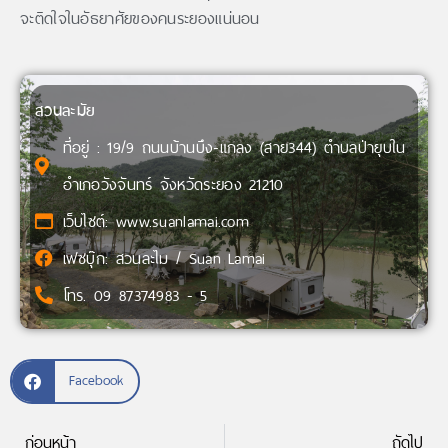
จะติดใจในอัธยาศัยของคนระยองแน่นอน
สวนละมัย
ที่อยู่ : 19/9 ถนนบ้านบึง-แกลง (สาย344) ตำบลป่ายุบใน
อำเภอวังจันทร์ จังหวัดระยอง 21210
เว็บไซต์: www.suanlamai.com
เฟซบุ๊ก: สวนละไม / Suan Lamai
โทร. 09 87374983 - 5
Facebook
ก่อนหน้า
ถัดไป