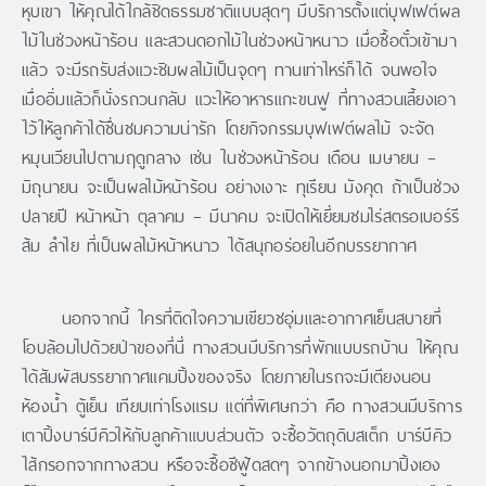
หุบเขา ให้คุณได้ใกล้ชิดธรรมชาติแบบสุดๆ มีบริการตั้งแต่บุฟเฟต์ผล
ไม้ในช่วงหน้าร้อน และสวนดอกไม้ในช่วงหน้าหนาว เมื่อซื้อตั๋วเข้ามา
แล้ว จะมีรถรับส่งแวะชิมผลไม้เป็นจุดๆ ทานเท่าไหร่ก็ได้ จนพอใจ
เมื่ออิ่มแล้วก็นั่งรถวนกลับ แวะให้อาหารแกะขนฟู ที่ทางสวนเลี้ยงเอา
ไว้ให้ลูกค้าได้ชื่นชมความน่ารัก โดยกิจกรรมบุฟเฟต์ผลไม้ จะจัด
หมุนเวียนไปตามฤดูกลาง เช่น ในช่วงหน้าร้อน เดือน เมษายน –
มิถุนายน จะเป็นผลไม้หน้าร้อน อย่างเงาะ ทุเรียน มังคุด ถ้าเป็นช่วง
ปลายปี หน้าหน้า ตุลาคม – มีนาคม จะเปิดให้เยี่ยมชมไร่สตรอเบอร์รี
ส้ม ลำไย ที่เป็นผลไม้หน้าหนาว ได้สนุกอร่อยในอีกบรรยากาศ
นอกจากนี้ ใครที่ติดใจความเขียวชอุ่มและอากาศเย็นสบายที่
โอบล้อมไปด้วยป่าของที่นี่ ทางสวนมีบริการที่พักแบบรถบ้าน ให้คุณ
ได้สัมผัสบรรยากาศแคมปิ้งของจริง โดยภายในรถจะมีเตียงนอน
ห้องน้ำ ตู้เย็น เทียบเท่าโรงแรม แต่ที่พิเศษกว่า คือ ทางสวนมีบริการ
เตาปิ้งบาร์บีคิวให้กับลูกค้าแบบส่วนตัว จะซื้อวัตถุดิบสเต็ก บาร์บีคิว
ไส้กรอกจากทางสวน หรือจะซื้อซีฟู้ดสดๆ จากข้างนอกมาปิ้งเอง