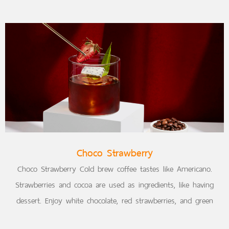
Choco Strawberry
Choco Strawberry Cold brew coffee tastes like Americano.
Strawberries and cocoa are used as ingredients, like having
dessert. Enjoy white chocolate, red strawberries, and green