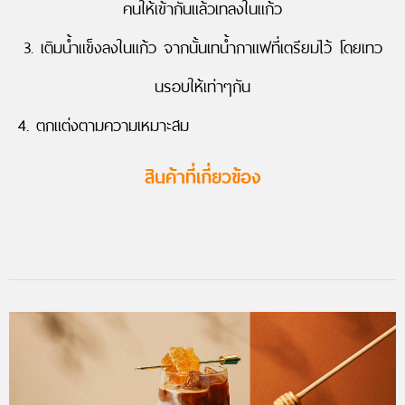
คนให้เข้ากันแล้วเทลงในแก้ว
3. เติมนํ้าแข็งลงในแก้ว จากนั้นเทนํ้ากาแฟที่เตรียมไว้ โดยเทว
นรอบให้เท่าๆกัน
4. ตกแต่งตามความเหมาะสม
สินค้าที่เกี่ยวข้อง