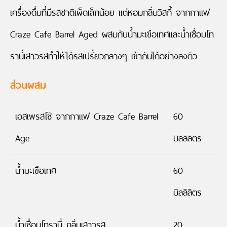
เครื่องดื่มที่มีรสชาติเผ็ดเล็กน้อย แต่หอมกลิ่นวิสกี้ จากกาแฟ
Craze Cafe Barrel Aged ผสมกับน้ำมะเขือเทศและน้ำเชื่อมโท
รานี่เสาวรสทำให้ได้รสเปรี้ยวกลางๆ เข้ากันได้อย่างลงตัว
ส่วนผสม
เอสเพรสโซ่ จากกาแฟ Craze Cafe Barrel
60
Age
มิลลิลิตร
น้ำมะเขือเทศ
60
มิลลิลิตร
น้ำเชื่อมโทรานี่ กลิ่นเสาวรส
20