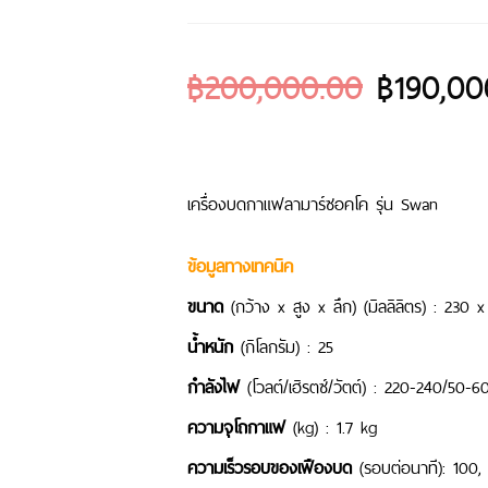
฿
200,000.00
฿
190,00
เครื่องบดกาแฟลามาร์ซอคโค รุ่น Swan
ข้อมูลทางเทคนิค
ขนาด
(กว้าง x สูง x ลึก) (มิลลิลิตร) : 230 
น้ำหนัก
(กิโลกรัม) : 25
กำลังไฟ
(โวลต์/เฮิรตซ์/วัตต์) : 220-240/50-
ความจุโถกาแฟ
(kg) : 1.7 kg
ค
วามเร็วรอบของเฟือง
บด
(รอบต่อนาที): 100,