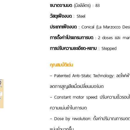
ขนาดจานบด
(มิลลิลิตร) : 83
วัสดุเฟือง
บด
: Steel
ประเภทเฟือง
บด
: Conical (La Marzocco Des
การตั้ง
ค
่าโปรแกรมการ
บด
: 2 doses และ man
การปรับ
ค
วามละเอียด-หยาบ
: Stepped
คุณสมบัติเด่น
– Patented Anti-Static Technology: ลดไฟฟ้า
ลดการสูญเสียเมื่อเปลี่ยนเบอร์บด
– Constant motor speed: ปรับความเร็วรอบได้
ความแม่นยำในการบด
– Dose by revolution: ตั้งค่าปริมาณการบ
แม่นยำมากขึ้ัน