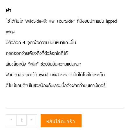
ฝา
ใช้ได้กับโถ WildSide+® และ FourSide™ ที่มีขอบปากแบบ lipped
edge
มีตัวล็อก 4 จุดเพื่อความแน่นหนาขณะปั่น
ถอดออกง่ายเพียงดึงที่ตัวล็อกใดก็ได้
เสียงล็อกดัง “คลิก” ช่วยยืนยันความแน่นหนา
ฝาปิดกลางถอดได้ เพิ่มส่วนผสมระหว่างปั่นได้โดยไม่กระเด็น
ดีไซน์ขอบด้านในช่วยป้องกันเลอะเมื่อตั้งฝาคว่ำบนเคาน์เตอร์
หยิบใส่ตะกร้า
-
+