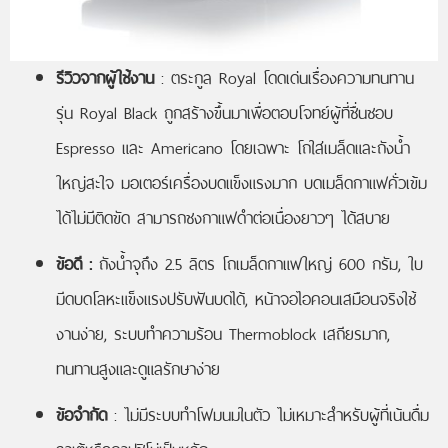
รีวิวจากผู้ใช้งาน
: ตระกูล Royal โดดเด่นเรื่องความทนทาน
รุ่น Royal Black ถูกสร้างขึ้นมาเพื่อตอบโจทย์ผู้ที่ชื่นชอบ
Espresso และ Americano โดยเฉพาะ โถใส่เมล็ดและถังน้ำ
ใหญ่สะใจ มอเตอร์เครื่องบดแข็งแรงมาก บดเมล็ดกาแฟคั่วเข้ม
ได้ไม่มีติดขัด สามารถชงกาแฟดำต่อเนื่องยาวๆ ได้สบาย
ข้อดี :
ถังน้ำจุถึง 2.5 ลิตร โถเมล็ดกาแฟใหญ่ 600 กรัม, ใบ
มีดบดโลหะแข็งแรงปรับฟันบดได้, หน้าจอไอคอนเสมือนจริงใช้
งานง่าย, ระบบทำความร้อน Thermoblock เสถียรมาก,
ทนทานสูงและดูแลรักษาง่าย
ข้อจำกัด
: ไม่มีระบบทำโฟมนมในตัว ไม่เหมาะสำหรับผู้ที่เน้นดื่ม