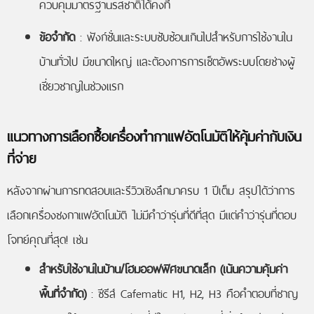
ควบคุมมาตรฐานรสชาติได้คงที่
ข้อจำกัด
: ฟังก์ชั่นและระบบซับซ้อนเกินไปสำหรับการใช้งานใน
บ้านทั่วไป มีขนาดใหญ่ และต้องการการเซ็ตอัพระบบโดยช่างผู้
เชี่ยวชาญในช่วงแรก
แนวทางการเลือกซื้อเครื่องทำกาแฟอัตโนมัติให้คุ้มค่ากับเงิน
ที่จ่าย
หลังจากผ่านการทดสอบและรีวิวเชิงลึกมาครบ 1 ปีเต็ม สรุปได้ว่าการ
เลือกเครื่องชงกาแฟอัตโนมัติ ไม่มีคำว่ารุ่นที่ดีที่สุด มีแต่คำว่ารุ่นที่ตอบ
โจทย์คุณที่สุด! เช่น
สำหรับใช้งานในบ้าน/โฮมออฟฟิศขนาดเล็ก (เน้นความคุ้มค่า
พื้นที่จำกัด)
: ซีรีส์ Cafematic H1, H2, H3 คือคำตอบที่ชาญ