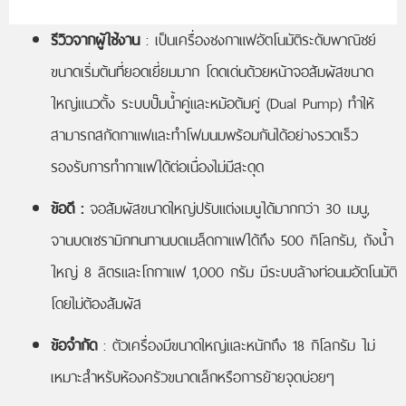
รีวิวจากผู้ใช้งาน
: เป็นเครื่องชงกาแฟอัตโนมัติระดับพาณิชย์
ขนาดเริ่มต้นที่ยอดเยี่ยมมาก โดดเด่นด้วยหน้าจอสัมผัสขนาด
ใหญ่แนวตั้ง ระบบปั๊มน้ำคู่และหม้อต้มคู่ (Dual Pump) ทำให้
สามารถสกัดกาแฟและทำโฟมนมพร้อมกันได้อย่างรวดเร็ว
รองรับการทำกาแฟได้ต่อเนื่องไม่มีสะดุด
ข้อดี :
จอสัมผัสขนาดใหญ่ปรับแต่งเมนูได้มากกว่า 30 เมนู,
จานบดเซรามิกทนทานบดเมล็ดกาแฟได้ถึง 500 กิโลกรัม, ถังน้ำ
ใหญ่ 8 ลิตรและโถกาแฟ 1,000 กรัม มีระบบล้างท่อนมอัตโนมัติ
โดยไม่ต้องสัมผัส
ข้อจำกัด
: ตัวเครื่องมีขนาดใหญ่และหนักถึง 18 กิโลกรัม ไม่
เหมาะสำหรับห้องครัวขนาดเล็กหรือการย้ายจุดบ่อยๆ