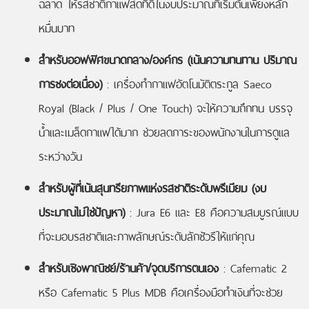
ฉลาด ให้รสชาติกาแฟสดที่ดีในงบประมาณที่เริ่มต้นเพียงหลัก
หมื่นบาท
สำหรับออฟฟิศขนาดกลาง/องค์กร (เน้นความทนทาน ปริมาณ
การชงต่อเนื่อง)
: เครื่องทำกาแฟอัตโนมัติตระกูล Saeco
Royal (Black / Plus / One Touch) จะให้ความถึกทน บรรจุ
น้ำและเมล็ดกาแฟได้มาก ช่วยลดภาระของพนักงานในการดูแล
ระหว่างวัน
สำหรับผู้ที่เน้นสุนทรียภาพแห่งรสชาติระดับพรีเมียม (งบ
ประมาณไม่ใช่ปัญหา)
: Jura E6 และ E8 คือความสมบูรณ์แบบ
ที่จะมอบรสชาติและภาพลักษณ์ระดับลักชัวรีให้แก่คุณ
สำหรับเชิงพาณิชย์/ร้านค้า/จุดบริการตนเอง
: Cafematic 2
หรือ Cafematic 5 Plus MDB คือเครื่องมือทำเงินที่จะช่วย