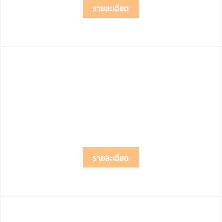
รายละเอียด
Matcha Masterclass
& Signature Menu
ราคา 6,500 บาท
รายละเอียด