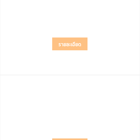
Basic Latte Art
ราคา 4,500 บาท
รายละเอียด
Basic Cafe
Drinks & Recipe
ราคา 6,500 บาท