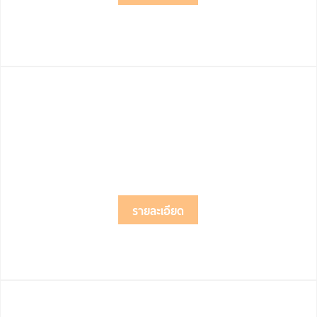
Basic Machine Maintenance
ราคา 12,000 บาท
รายละเอียด