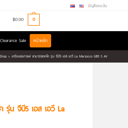
บัญชีของฉัน
฿
0.00
0
Clearance Sale
หน้าหลัก
Shop
>
เครื่องชงกาแฟ ลามาร์ซอคโค รุ่น จีบี5 เอส เอวี La Marzocco GB5 S AV
รุ่น จีบี5 เอส เอวี La