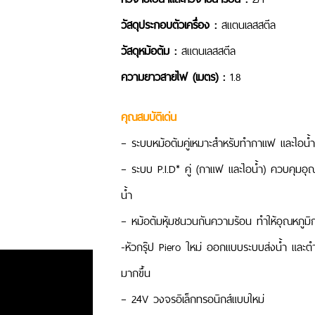
วัสดุประกอบตัวเครื่อง :
สแตนเลสสตีล
วัสดุหม้อต้ม :
สแตนเลสสตีล
ความยาวสายไฟ (เมตร) :
1.8
คุณสมบัติเด่น
– ระบบหม้อต้มคู่เหมาะสำหรับทำกาแฟ และไอน้ำ
– ระบบ P.I.D* คู่ (กาแฟ และไอน้ำ) ควบคุมอุณ
น้ำ
– หม้อต้มหุ้มชนวนกันความร้อน ทำให้อุณหภูม
-หัวกรุ๊ป Piero ใหม่ ออกแบบระบบส่งน้ำ และตำ
มากขึ้น
– 24V วงจรอิเล็กทรอนิกส์แบบใหม่