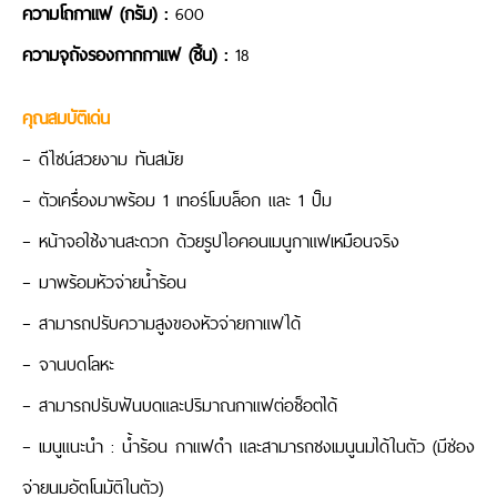
ความโถกาแฟ (กรัม) :
600
ความจุถังรองกากกาแฟ (ชิ้น) :
18
คุณสมบัติเด่น
– ดีไซน์สวยงาม ทันสมัย
– ตัวเครื่องมาพร้อม 1 เทอร์โมบล็อก และ 1 ปั๊ม
– หน้าจอใช้งานสะดวก ด้วยรูปไอคอนเมนูกาแฟเหมือนจริง
– มาพร้อมหัวจ่ายน้ำร้อน
– สามารถปรับความสูงของหัวจ่ายกาแฟได้
– จานบดโลหะ
– สามารถปรับฟันบดและปริมาณกาแฟต่อช็อตได้
– เมนูแนะนำ : น้ำร้อน กาแฟดำ และสามารถชงเมนูนมได้ในตัว (มีช่อง
จ่ายนมอัตโนมัติในตัว)