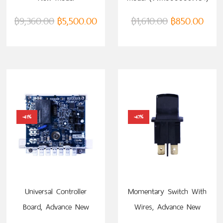
(VTM0000067731)
฿
9,360.00
฿
5,500.00
฿
1,610.00
฿
850.00
-41%
-47%
Universal Controller
Momentary Switch With
Board, Advance New
Wires, Advance New
Model (VTM0000067732)
Model (VTM0000063906)