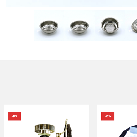
-41%
-47%