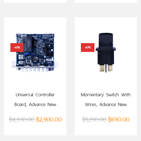
-41%
-47%
Universal Controller
Momentary Switch With
Board, Advance New
Wires, Advance New
Model (VTM0000067732)
Model (VTM0000063906)
฿
4,930.00
฿
2,900.00
฿
1,290.00
฿
690.00