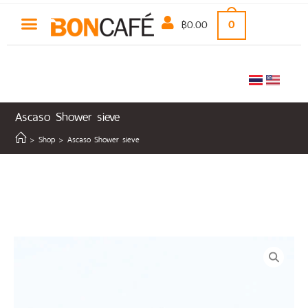
฿
0.00
0
Ascaso Shower sieve
>
Shop
>
Ascaso Shower sieve