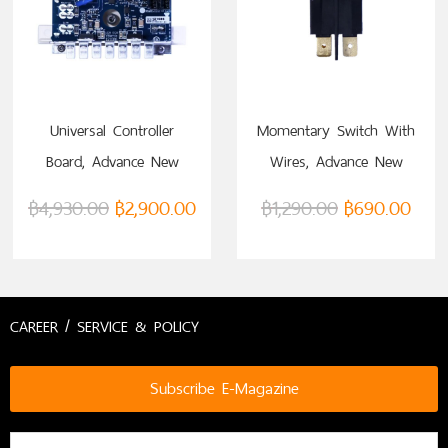
Universal Controller
Momentary Switch With
Board, Advance New
Wires, Advance New
Model (VTM0000067732)
Model (VTM0000063906)
฿
4,930.00
฿
2,900.00
฿
1,290.00
฿
690.00
CAREER / SERVICE & POLICY
Subscribe E-Magazine