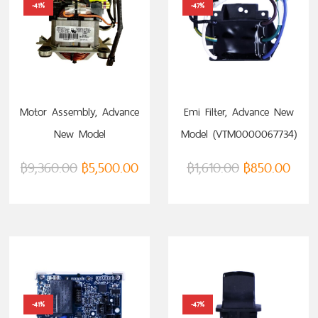
-41%
-47%
Motor Assembly, Advance
Emi Filter, Advance New
New Model
Model (VTM0000067734)
(VTM0000067731)
฿
9,360.00
฿
5,500.00
฿
1,610.00
฿
850.00
-41%
-47%