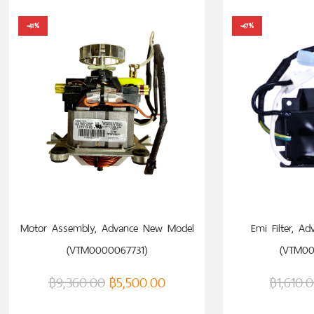
-41%
-47%
หยิบใส่ตะกร้า
หยิบ
Motor Assembly, Advance New Model
Emi Filter, A
(VTM0000067731)
(VTM00
฿
9,360.00
฿
5,500.00
฿
1,610.