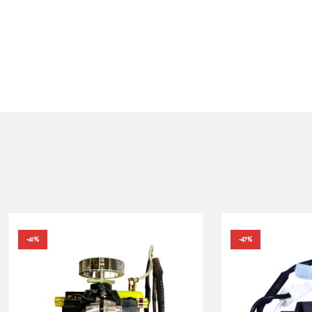
-41%
-47%