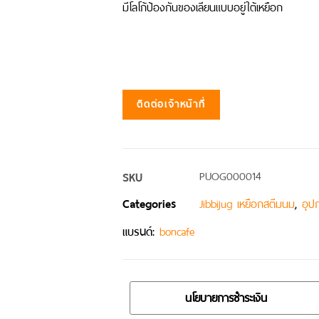
มีโลโก้ป้องกันของเลียนแบบอยู่ใต้เหยือก
ติดต่อเจ้าหน้าที่
SKU
PUOG000014
Categories
,
Jibbijug เหยือกสตีมนม
อุปก
แบรนด์:
boncafe
นโยบายการชำระเงิน