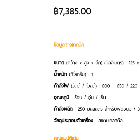
฿
7,385.00
ข้อมูลทางเทคนิค
ขนาด
(กว้าง x สูง x ลึก) (มิลลิเมตร) : 125 
น้ำหนัก
(กิโลกรัม) : 1
กำลังไฟ
(วัตต์ / โวลต์) : 600 – 650 / 220
อุณหภูมิ
: ร้อน / อุ่น / เย็น
กำลังผลิต
: 250 มิลลิลิตร สำหรับฟองนม / 35
วัสดุประกอบตัวเครื่อง
: สแตนเลสสตีล
คุณสมบัติเด่น