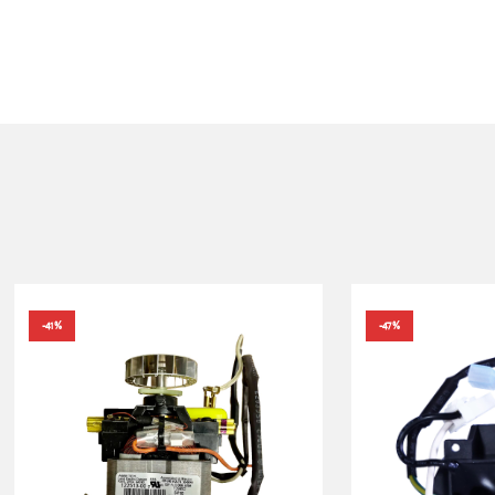
-41%
-47%