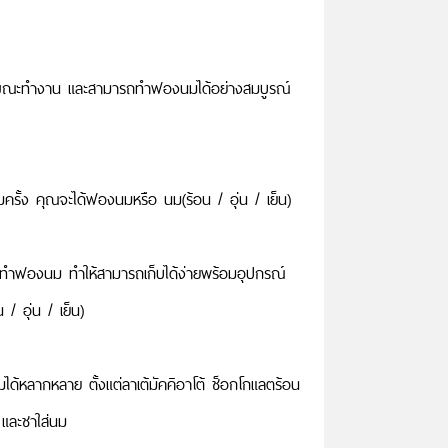
ียงขณะทำงาน และสามารถทำฟองนมได้อย่างสมบูรณ์
ามครั้ง คุณจะได้ฟองนมหรือ นม(ร้อน / อุ่น / เย็น)
่องทำฟองนม ทำให้สามารถเก็บได้ง่ายพร้อมอุปกรณ์
/ อุ่น / เย็น)
่มได้หลากหลาย ตั้งแต่ลาเต้มัคคิอาโต้ ช็อกโกแลตร้อน
น และชาใส่นม