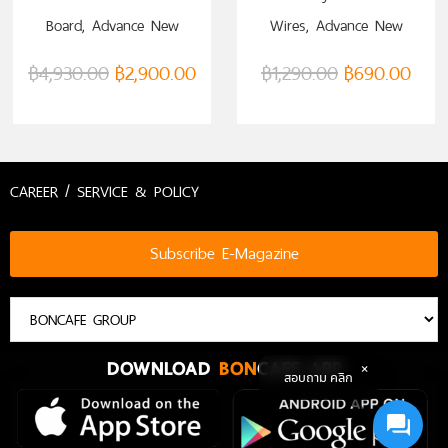
Board, Advance New
Wires, Advance New
Model (VTM0000067732)
Model (VTM0000063906)
฿
4,930.00
฿
2,900.00
฿
1,290.00
฿
690.00
CAREER / SERVICE & POLICY
Subscribe E-Magazine
DOWNLOAD
BON
CAFE APP
สอบถาม คลิก