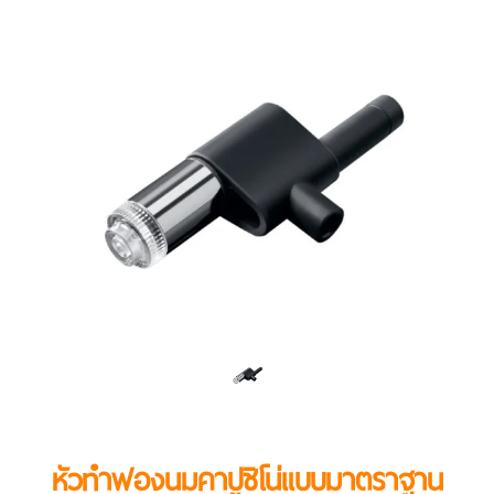
หัวทำฟองนมคาปูชิโน่แบบมาตราฐาน