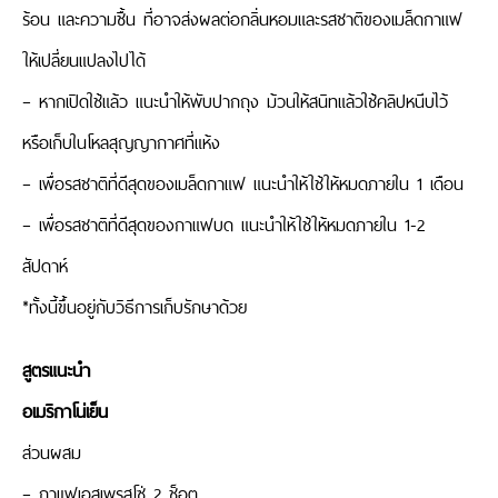
ร้อน และความชื้น ที่อาจส่งผลต่อกลิ่นหอมและรสชาติของเมล็ดกาแฟ
ให้เปลี่ยนแปลงไปได้
– หากเปิดใช้แล้ว แนะนำให้พับปากถุง ม้วนให้สนิทแล้วใช้คลิปหนีบไว้
หรือเก็บในโหลสุญญากาศที่แห้ง
– เพื่อรสชาติที่ดีสุดของเมล็ดกาแฟ แนะนำให้ใช้ให้หมดภายใน 1 เดือน
– เพื่อรสชาติที่ดีสุดของกาแฟบด แนะนำให้ใช้ให้หมดภายใน 1-2
สัปดาห์
*ทั้งนี้ขึ้นอยู่กับวิธีการเก็บรักษาด้วย
สูตรแนะนำ
อเมริกาโน่เย็น
ส่วนผสม
– กาแฟเอสเพรสโซ่ 2 ช็อต