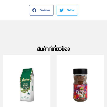
Facebook
Twitter
สินค้าที่เกี่ยวข้อง