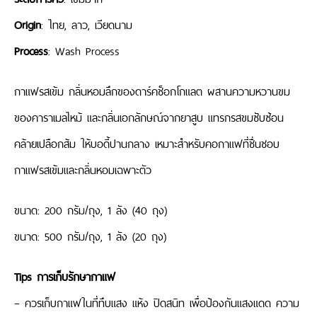
Origin
: ไทย, ลาว, เวียดนาม
Process
: Wash Process
กาแฟรสเข้ม กลิ่นหอมลึกของดาร์คช็อกโกแลต ผสานความหวานขม
ของคาราเมลไหม้ และกลิ่นเอกลักษณ์จากยาสูบ แทรกรสขมซับซ้อน
คล้ายเปลือกส้ม ให้บอดี้ปานกลาง เหมาะสำหรับคอกาแฟที่ชื่นชอบ
กาแฟรสเข้มและกลิ่นหอมเฉพาะตัว
ขนาด: 200 กรัม/ถุง, 1 ลัง (40 ถุง)
ขนาด: 500 กรัม/ถุง, 1 ลัง (20 ถุง)
Tips การเก็บรักษากาแฟ
– ควรเก็บกาแฟในที่ทึบแสง แห้ง ปิดสนิท เพื่อป้องกันแสงแดด ความ