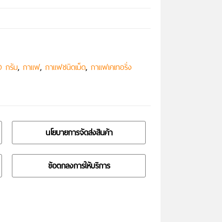
,
,
,
 กรัม
กาแฟ
กาแฟชนิดเม็ด
กาแฟเคเทอริ่ง
นโยบายการจัดส่งสินค้า
ข้อตกลงการให้บริการ