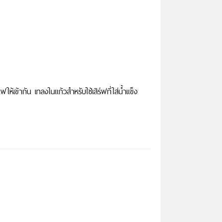
้ากัน เทลงในแก้วสำหรับใช้เสิร์ฟที่ใส่น้ำแข็ง