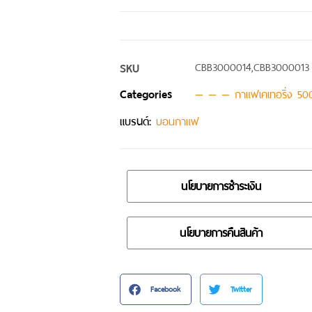
SKU
CBB3000014,CBB3000013
Categories
— — — กาแฟเคเทอริ่ง 500
แบรนด์:
บอนกาแฟ
นโยบายการชำระเงิน
นโยบายการคืนสินค้า
Facebook
Twitter