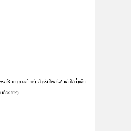
รสโซ่ เทตามลงในแก้วสำหรับใช้เสิร์ฟ แล้วใส่น้ำแข็ง
ามต้องการ)