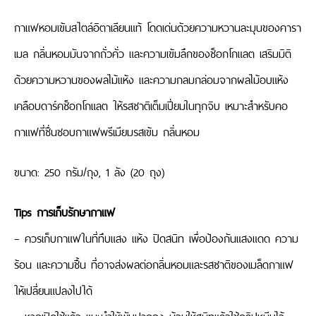
กาแฟหอมเข้มสไตล์อิตาเลียนแท้ โดดเด่นด้วยความหวานละมุนของคารา
เมล กลิ่นหอมมันจากถั่วคั่ว และความเข้มลึกของช็อกโกแลต เสริมมิติ
ด้วยความหวานของผลไม้แห้ง และความกลมกล่อมจากผลไม้อบแห้ง
เคลือบดาร์คช็อกโกแลต ให้รสชาติเต็มเปี่ยมในทุกจิบ เหมาะสำหรับคอ
กาแฟที่ชื่นชอบกาแฟพรีเมียมรสเข้ม กลิ่นหอม
ขนาด: 250 กรัม/ถุง, 1 ลัง (20 ถุง)
Tips การเก็บรักษากาแฟ
– ควรเก็บกาแฟในที่ทึบแสง แห้ง ปิดสนิท เพื่อป้องกันแสงแดด ความ
ร้อน และความชื้น ที่อาจส่งผลต่อกลิ่นหอมและรสชาติของเมล็ดกาแฟ
ให้เปลี่ยนแปลงไปได้