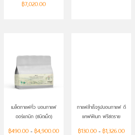
฿
7,020.00
เลือกรูปแบบ
เมล็ดกาแฟคั่ว บอนกาแฟ
กาแฟสำเร็จรูปบอนกาแฟ ดี
ออร์แกนิก (ชนิดเม็ด)
แคฟฟิเนท ฟรีซดราย
฿
490.00
฿
4,900.00
฿
130.00
฿
1,326.00
–
–