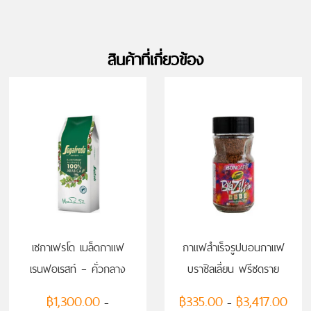
สินค้าที่เกี่ยวข้อง
เลือกรูปแบบ
เลือกรูปแบบ
เซกาเฟรโด เมล็ดกาแฟ
กาแฟสำเร็จรูปบอนกาแฟ
เรนฟอเรสท์ – คั่วกลาง
บราซิลเลี่ยน ฟรีซดราย
(ชนิดเม็ด)
โกลด์
฿
1,300.00
฿
335.00
฿
3,417.00
–
–