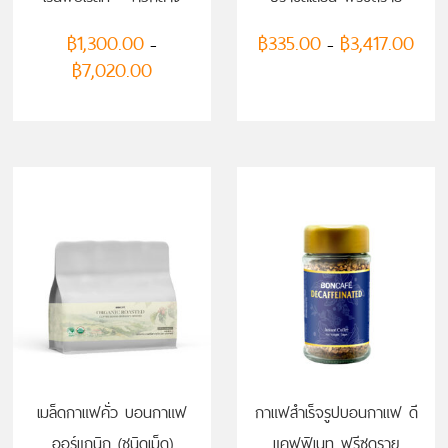
(ชนิดเม็ด)
โกลด์
฿
1,300.00
฿
335.00
฿
3,417.00
–
–
฿
7,020.00
เลือกรูปแบบ
เมล็ดกาแฟคั่ว บอนกาแฟ
กาแฟสำเร็จรูปบอนกาแฟ ดี
ออร์แกนิก (ชนิดเม็ด)
แคฟฟิเนท ฟรีซดราย