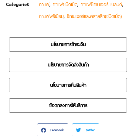
Categories
,
,
,
กาแฟ
กาแฟชนิดเม็ด
กาแฟซิกเนเจอร์ เบลนด์
,
กาแฟพรีเมี่ยม
ซิกเนเจอร์และคลาสสิก(ชนิดเม็ด)
นโยบายการชำระเงิน
นโยบายการจัดส่งสินค้า
นโยบายการคืนสินค้า
ข้อตกลงการให้บริการ
Facebook
Twitter