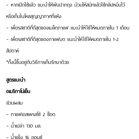
– หากเปิดใช้แล้ว แนะนำให้พับปากถุง ม้วนให้สนิทแล้วใช้คลิปหนีบไว้
หรือเก็บในโหลสุญญากาศที่แห้ง
– เพื่อรสชาติที่ดีสุดของเมล็ดกาแฟ แนะนำให้ใช้ให้หมดภายใน 1 เดือน
– เพื่อรสชาติที่ดีสุดของกาแฟบด แนะนำให้ใช้ให้หมดภายใน 1-2
สัปดาห์
*ทั้งนี้ขึ้นอยู่กับวิธีการเก็บรักษาด้วย
สูตรแนะนำ
อเมริกาโน่เย็น
ส่วนผสม
– กาแฟเอสเพรสโซ่ 2 ช็อต
– น้ำเปล่า 130 มล.
– น้ำแข็ง 16 ออนซ์