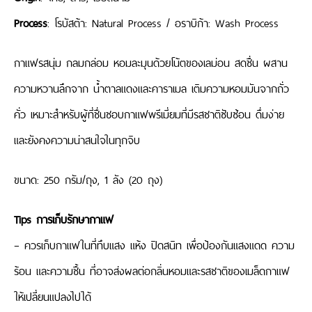
Process
: โรบัสต้า: Natural Process / อราบิก้า: Wash Process
กาแฟรสนุ่ม กลมกล่อม หอมละมุนด้วยโน้ตของเลม่อน สดชื่น ผสาน
ความหวานลึกจาก น้ำตาลแดงและคาราเมล เติมความหอมมันจากถั่ว
คั่ว เหมาะสำหรับผู้ที่ชื่นชอบกาแฟพรีเมี่ยมที่มีรสชาติซับซ้อน ดื่มง่าย
และยังคงความน่าสนใจในทุกจิบ
ขนาด: 250 กรัม/ถุง, 1 ลัง (20 ถุง)
Tips การเก็บรักษากาแฟ
– ควรเก็บกาแฟในที่ทึบแสง แห้ง ปิดสนิท เพื่อป้องกันแสงแดด ความ
ร้อน และความชื้น ที่อาจส่งผลต่อกลิ่นหอมและรสชาติของเมล็ดกาแฟ
ให้เปลี่ยนแปลงไปได้