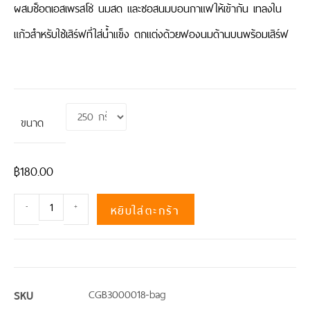
ผสมช็อตเอสเพรสโซ่ นมสด และซอสนมบอนกาแฟให้เข้ากัน เทลงใน
แก้วสำหรับใช้เสิร์ฟที่ใส่น้ำแข็ง ตกแต่งด้วยฟองนมด้านบนพร้อมเสิร์ฟ
ขนาด
ล้างค่า
฿
180.00
หยิบใส่ตะกร้า
-
+
SKU
CGB3000018-bag