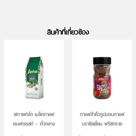
สินค้าที่เกี่ยวข้อง
เลือกรูปแบบ
เลือกรูปแบบ
เซกาเฟรโด เมล็ดกาแฟ
กาแฟสำเร็จรูปบอนกาแฟ
เรนฟอเรสท์ – คั่วกลาง
บราซิลเลี่ยน ฟรีซดราย
(ชนิดเม็ด)
โกลด์