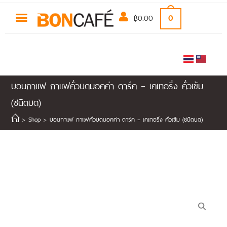
฿
0.00
0
บอนกาแฟ กาแฟคั่วบดมอคค่า ดาร์ค – เคเทอริ่ง คั่วเข้ม
(ชนิดบด)
>
Shop
>
บอนกาแฟ กาแฟคั่วบดมอคค่า ดาร์ค – เคเทอริ่ง คั่วเข้ม (ชนิดบด)