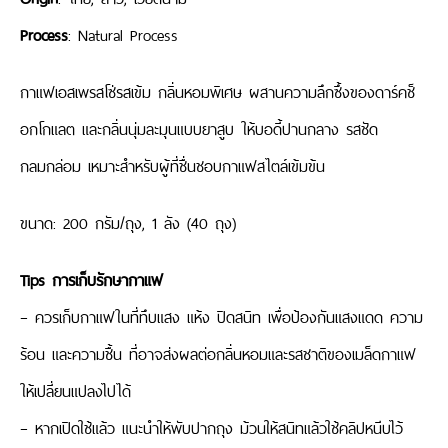
Process
: Natural Process
กาแฟเอสเพรสโซ่รสเข้ม กลิ่นหอมพิเศษ ผสานความลึกซึ้งของดาร์คช็
อกโกแลต และกลิ่นนุ่มละมุนแบบยาสูบ ให้บอดี้ปานกลาง รสชัด
กลมกล่อม เหมาะสำหรับผู้ที่ชื่นชอบกาแฟสไตล์เข้มข้น
ขนาด: 200 กรัม/ถุง, 1 ลัง (40 ถุง)
Tips การเก็บรักษากาแฟ
– ควรเก็บกาแฟในที่ทึบแสง แห้ง ปิดสนิท เพื่อป้องกันแสงแดด ความ
ร้อน และความชื้น ที่อาจส่งผลต่อกลิ่นหอมและรสชาติของเมล็ดกาแฟ
ให้เปลี่ยนแปลงไปได้
– หากเปิดใช้แล้ว แนะนำให้พับปากถุง ม้วนให้สนิทแล้วใช้คลิปหนีบไว้