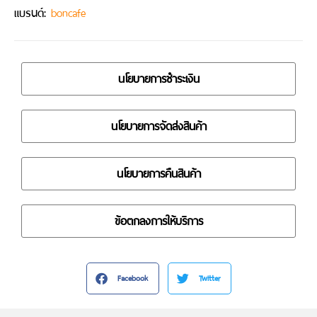
แบรนด์:
boncafe
นโยบายการชำระเงิน
นโยบายการจัดส่งสินค้า
นโยบายการคืนสินค้า
ข้อตกลงการให้บริการ
Facebook
Twitter