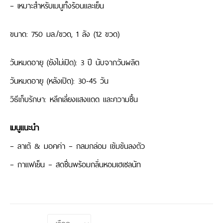
– เหมาะสำหรับเมนูทั้งร้อนและเย็น
ขนาด: 750 มล./ขวด, 1 ลัง (12 ขวด)
วันหมดอายุ (ยังไม่เปิด): 3 ปี นับจากวันผลิต
วันหมดอายุ (หลังเปิด): 30-45 วัน
วิธีเก็บรักษา: หลีกเลี่ยงแสงแดด และความชื้น
เมนูแนะนำ
– ลาเต้ & มอคค่า – กลมกล่อม เข้มข้นลงตัว
– กาแฟเย็น – สดชื่นพร้อมกลิ่นหอมเฮเซลนัท