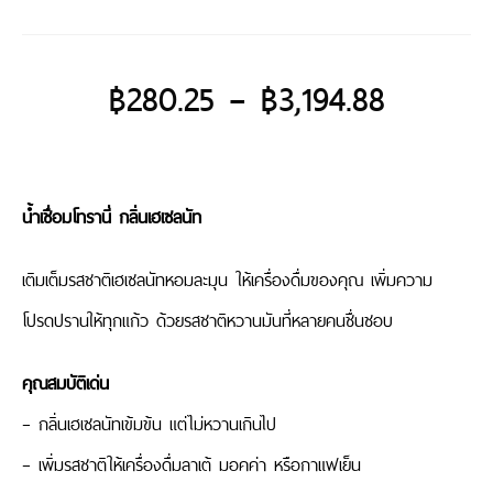
฿
280.25
–
฿
3,194.88
น้ำเชื่อมโทรานี่ กลิ่นเฮเซลนัท
เติมเต็มรสชาติเฮเซลนัทหอมละมุน ให้เครื่องดื่มของคุณ เพิ่มความ
โปรดปรานให้ทุกแก้ว ด้วยรสชาติหวานมันที่หลายคนชื่นชอบ
คุณสมบัติเด่น
– กลิ่นเฮเซลนัทเข้มข้น แต่ไม่หวานเกินไป
– เพิ่มรสชาติให้เครื่องดื่มลาเต้ มอคค่า หรือกาแฟเย็น