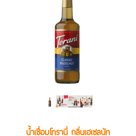
นํ้าเชื่อมโทรานี่ กลิ่นเฮเซลนัท