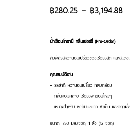
฿
280.25
–
฿
3,194.88
น้ำเชื่อมโทรานี่ กลิ่นเชอร์รี่ (Pre-Order)
สัมผัสรสหวานอมเปรี้ยวของเชอร์รี่สด และสีแด
คุณสมบัติเด่น
– รสชาติ หวานอมเปรี้ยว กลมกล่อม
– กลิ่นหอมคล้าย เชอร์รี่พายอบใหม่ๆ
– เหมาะสำหรับ ชงกับมะนาว ชาเย็น และอิตาเลี
ขนาด: 750 มล./ขวด, 1 ลัง (12 ขวด)