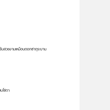
งเข้มสวยงามเหมือนดอกซากุระบาน
่ยนโซดา