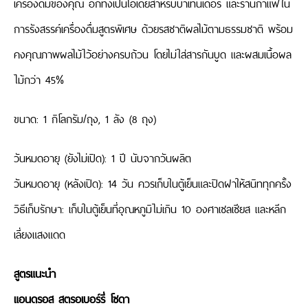
เครื่องดื่มของคุณ อีกทั้งเป็นไอเดียสำหรับบาเทนเดอร์ และร้านกาแฟใน
การรังสรรค์เครื่องดื่มสูตรพิเศษ ด้วยรสชาติผลไม้ตามธรรมชาติ พร้อม
คงคุณภาพผลไม้ไว้อย่างครบถ้วน โดยไม่ใส่สารกันบูด และผสมเนื้อผล
ไม้กว่า 45%
ขนาด: 1 กิโลกรัม/ถุง, 1 ลัง (8 ถุง)
วันหมดอายุ (ยังไม่เปิด): 1 ปี นับจากวันผลิต
วันหมดอายุ (หลังเปิด): 14 วัน ควรเก็บในตู้เย็นและปิดฝาให้สนิททุกครั้ง
วิธีเก็บรักษา: เก็บในตู้เย็นที่อุณหภูมิไม่เกิน 10 องศาเซลเซียส และหลีก
เลี่ยงแสงแดด
สูตรแนะนำ
แอนดรอส สตรอเบอร์รี่ โซดา