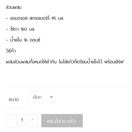
ส่วนผสม
– แอนดรอส สตรอเบอร์รี่ 45 มล.
– โซดา 160 มล.
– น้ำแข็ง 16 ออนซ์
วิธีทำ
ผสมส่วนผสมทั้งหมดให้เข้ากัน รินใส่แก้วที่เตรียมน้ำแข็งไว้ พร้อมเสิร์ฟ
ขนาด
หยิบใส่ตะกร้า
-
+