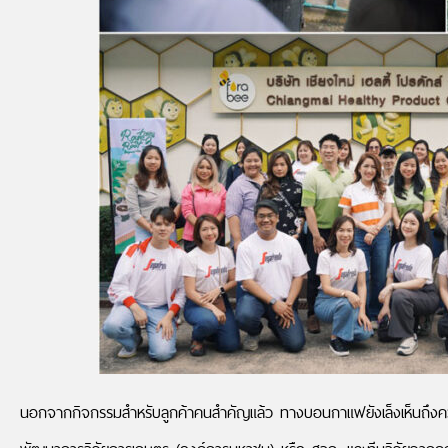
นอกจากกิจกรรมสำหรับลูกค้าคนสำคัญแล้ว ทางบอนกาแฟยังเล็งเห็นถึงควา