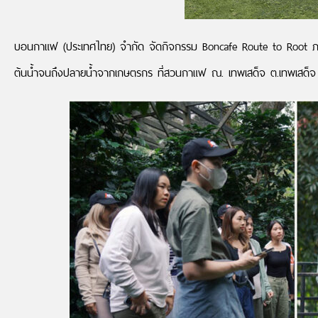
บอนกาแฟ (ประเทศไทย) จำกัด จัดกิจกรรม Boncafe Route to Root ภายใต
ต้นน้ำจนถึงปลายน้ำจากเกษตรกร ที่สวนกาแฟ ณ. เทพเสด็จ ต.เทพเสด็จ อ.ดอย