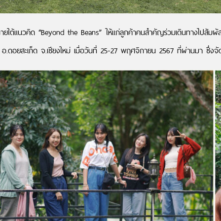
้แนวคิด “Beyond the Beans” ให้แก่ลูกค้าคนสำคัญร่วมเดินทางไปสัมผัสเบ
สะเก็ด จ.เชียงใหม่ เมื่อวันที่ 25-27 พฤศจิกายน 2567 ที่ผ่านมา ซึ่งจัดต่อ