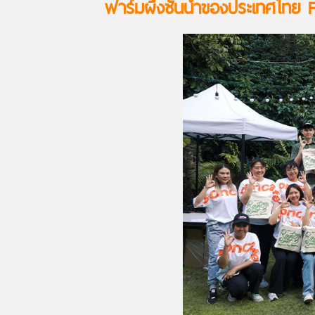
ฟาร์มผึ้งชั้นนำของประเทศไทย F